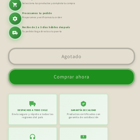
Ratan
Ratan
Selecciona tus productos y completa tu compra
Grande
Grande
Procesamos tu pedido
M
M
Preparamos y verificamos tu orden
Recibe de 2 a 5 días hábiles después
Tu pedido llega directo a tu puerta
Agotado
Comprar ahora
DESPACHOS A TODO CHILE
GARANTÍA DE CALIDAD
Envío seguro y rápido a todas las
Productos certificados con
regiones del país
garantía de satisfacción
$