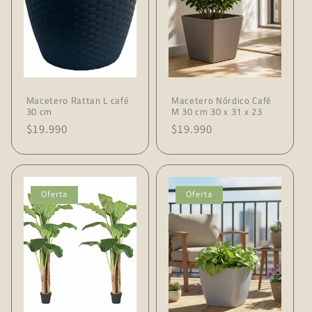
Macetero Rattan L café
Macetero Nórdico Café
30 cm
M 30 cm 30 x 31 x 23
Precio
$19.990
Precio
$19.990
habitual
habitual
Oferta
Oferta