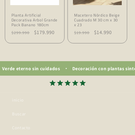
Planta Artificial
Macetero Nórdico Beige
Decorativa Arbol Grande
Cuadrado M 30 cm x 30
Pack Banano 180cm
x 23
Precio
Precio
$179.990
Precio
Precio
$14.990
$299.990
$19.990
habitual
de
habitual
de
oferta
oferta
e eterno sin cuidados
Decoración con plantas sintéticas
inicio
Buscar
Contacto