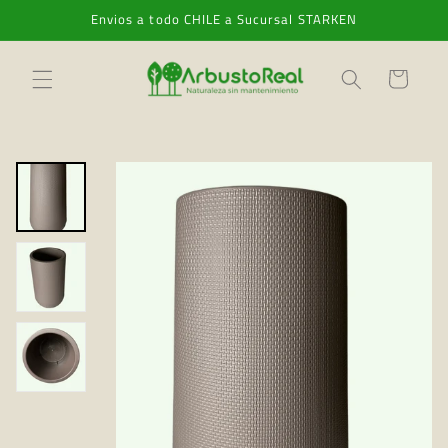
Ir
Envios a todo CHILE a Sucursal STARKEN
directamente
al contenido
Carrito