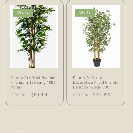
Oferta
Oferta
Planta Artificial Bamboo
Planta Artificial
Premium 150 cm y 1095
Decorativa Arbol Grande
hojas
Bamboo 120cm 730hj
Precio
Precio
$69.990
Precio
Precio
$49.990
$99.990
$69.990
habitual
de
habitual
de
oferta
oferta
inicio