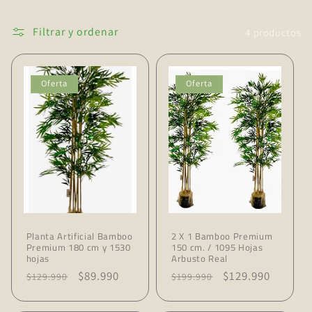
ó
n
Filtrar y ordenar
4 productos
:
Oferta
Oferta
Planta Artificial Bamboo
2 X 1 Bamboo Premium
Premium 180 cm y 1530
150 cm. / 1095 Hojas
hojas
Arbusto Real
Precio
Precio
$89.990
Precio
Precio
$129.990
$129.990
$199.990
habitual
de
habitual
de
oferta
oferta