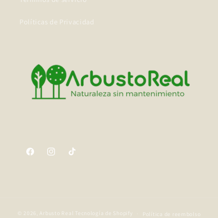
Políticas de Privacidad
Facebook
Instagram
TikTok
© 2026,
Arbusto Real
Tecnología de Shopify
Política de reembolso