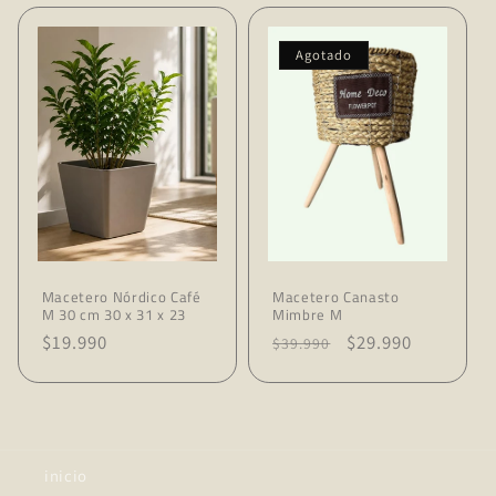
oferta
Agotado
Macetero Nórdico Café
Macetero Canasto
M 30 cm 30 x 31 x 23
Mimbre M
Precio
$19.990
Precio
Precio
$29.990
$39.990
habitual
habitual
de
oferta
inicio