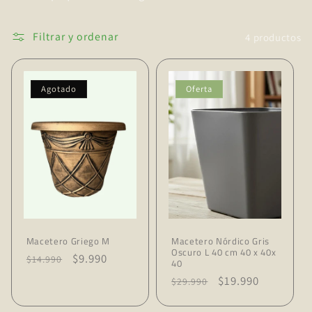
ó
n
Filtrar y ordenar
4 productos
:
Agotado
Oferta
Macetero Griego M
Macetero Nórdico Gris
Oscuro L 40 cm 40 x 40x
Precio
Precio
$9.990
$14.990
40
habitual
de
Precio
Precio
$19.990
$29.990
oferta
habitual
de