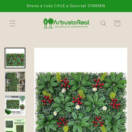
Ir
Envios a todo CHILE a Sucursal STARKEN
directamente
al contenido
Carrito