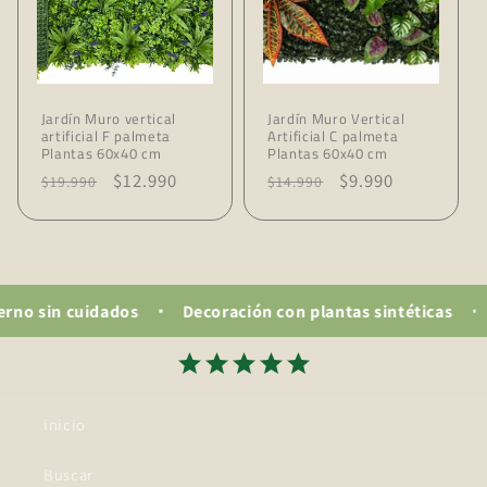
Jardín Muro vertical
Jardín Muro Vertical
artificial F palmeta
Artificial C palmeta
Plantas 60x40 cm
Plantas 60x40 cm
Precio
Precio
$12.990
Precio
Precio
$9.990
$19.990
$14.990
habitual
de
habitual
de
oferta
oferta
uidados
Decoración con plantas sintéticas
Plantas 
inicio
Buscar