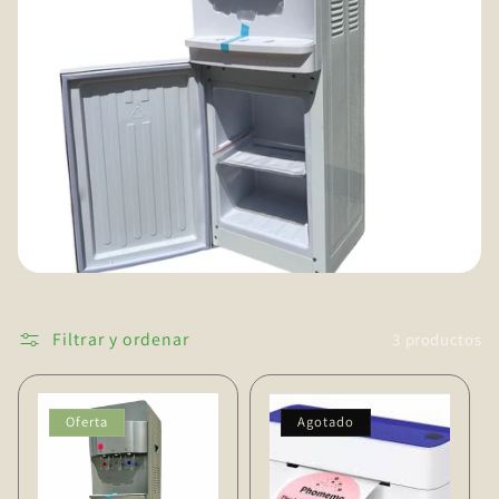
ó
n
:
Filtrar y ordenar
3 productos
Oferta
Agotado