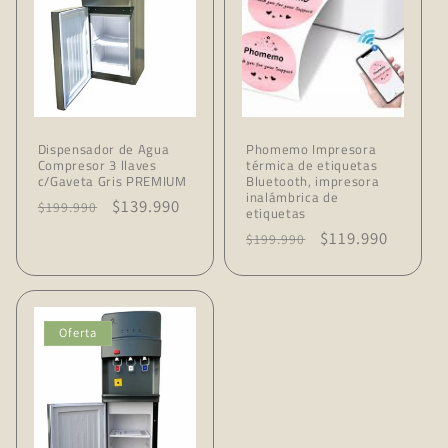
Dispensador de Agua
Phomemo Impresora
Compresor 3 llaves
térmica de etiquetas
c/Gaveta Gris PREMIUM
Bluetooth, impresora
inalámbrica de
Precio
Precio
$139.990
$199.990
etiquetas
habitual
de
Precio
Precio
$119.990
$199.990
oferta
habitual
de
oferta
Oferta