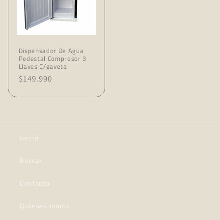
Dispensador De Agua
Pedestal Compresor 3
Llaves C/gaveta
Precio
$149.990
de
oferta
inicio
Buscar
Contacto
Quienes somos