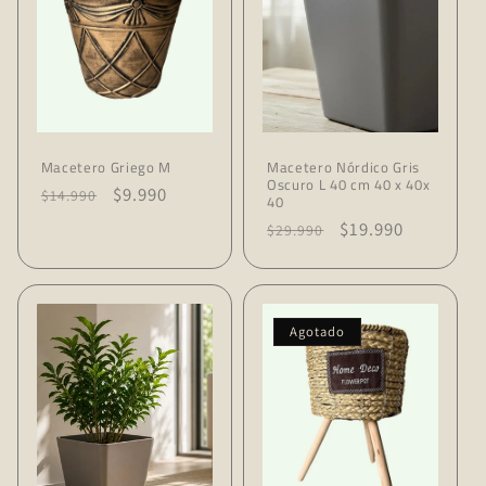
ó
n
:
Macetero Griego M
Macetero Nórdico Gris
Oscuro L 40 cm 40 x 40x
Precio
Precio
$9.990
$14.990
40
habitual
de
Precio
Precio
$19.990
$29.990
oferta
habitual
de
oferta
Agotado