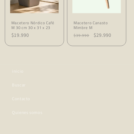
Macetero Nórdico Café
Macetero Canasto
M 30 cm 30 x 31 x 23
Mimbre M
Precio
$19.990
Precio
Precio
$29.990
$39.990
habitual
habitual
de
oferta
inicio
Buscar
Contacto
Quienes somos